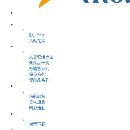
＋
首頁
＋
加入我們
＋
關於公司
影片分享
活動花絮
＋
購物商城
入會套組專區
全產品一覽
好體態系列
保養系列
保養品系列
＋
最新消息
精彩課程
公告訊息
精彩活動
＋
用戶服務
檔案下載
＋
會員專區